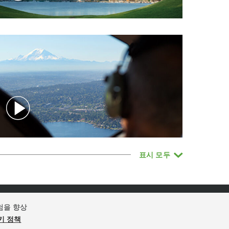
표시
모두
험을 향상
키 정책