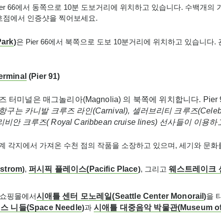
Pier 66에서 동쪽으로 10분 도보거리에 위치하고 있습니다. 수백개
1호점에서 인증샷을 찍어보세요.
Park
)
은 Pier 66에서 북쪽으로 도보 10분거리에 위치하고 있습니다.
erminal
(Pier 91)
터미널은 매그놀리아(Magnolia) 의 북쪽에 위치합니다. Pier 
항구는
카니발
크루즈
라인
(
Carnival),
셀러브리티
크루즈
(
Celeb
리비안
크루즈
(
Royal Caribbean cruise lines)
선사들이
이용하
계 각지에서 가져온 수천 점의 작품을 소장하고 있으며, 세기와 문화
dstrom
)
,
퍼시픽
플레이스
(Pacific Place
)
, 그리고
웨스트레이크
) 쇼핑몰에서
시애틀
센터
모노레일
(Seattle Center Monorail
)
을 
이스
니들
(Space Needle
)
과
시애틀
대중음악
박물관
(Museum of