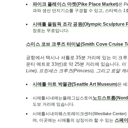
파이크
플레이스
마켓
(P
ike Place Market
)
은 
과와 생선 던지기쇼를 구경할 수 있고, 스타벅스 
시애틀
올림픽
조각
공원
(Olympic Sculpture 
장료는 무료입니다.
스미스
코브
크루즈
터미널
(Smith Cove Cruise T
공항에서 택시나 셔틀로 35분 거리에 있는 이 크루즈 
운티 메트로 33번)로 약 25분 거리에 있습니다.
이
Line),
프린세스
크루즈
(
Princess),
그리고
로얄
캐
시애틀
아트
박물관
(Seattle Art Museum
)
은 세
시애틀시내에는플래그십스토어
노드스트롬
(Nor
도보 거리에 있습니다.
시애틀시내의웨스트레이크센터(Westlake Center
며, 이곳에는 시애틀의 상징이라 할 수 있는
스페