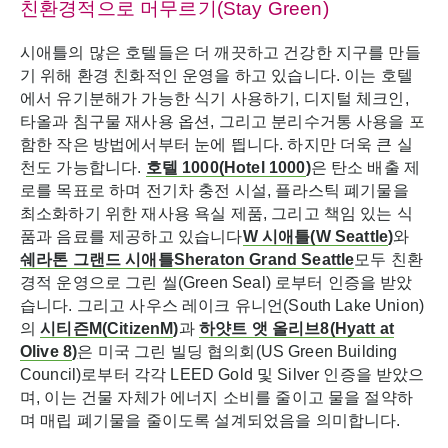
친환경적으로 머무르기(Stay Green)
시애틀의 많은 호텔들은 더 깨끗하고 건강한 지구를 만들
기 위해 환경 친화적인 운영을 하고 있습니다. 이는 호텔
에서 유기분해가 가능한 식기 사용하기, 디지털 체크인,
타올과 침구물 재사용 옵션, 그리고 분리수거통 사용을 포
함한 작은 방법에서부터 눈에 띕니다. 하지만 더욱 큰 실
천도 가능합니다.
호텔
1000
(Hotel 1000
)
은 탄소 배출 제
로를 목표로 하며 전기차 충전 시설, 플라스틱 폐기물을
최소화하기 위한 재사용 욕실 제품, 그리고 책임 있는 식
품과 음료를 제공하고 있습니다
W
시애틀
(
W Seattle
)
와
쉐라톤
그랜드
시애틀
Sheraton Grand Seattle
모두 친환
경적 운영으로 그린 씰(Green Seal) 로부터 인증을 받았
습니다. 그리고 사우스 레이크 유니언(South Lake Union)
의
시티즌
M
(
Ci
tizenM
)
과
하얏트
앳
올리브
8
(Hyatt at
Olive 8
)
은 미국 그린 빌딩 협의회(US Green Building
Council)로부터 각각 LEED Gold 및 Silver 인증을 받았으
며, 이는 건물 자체가 에너지 소비를 줄이고 물을 절약하
며 매립 폐기물을 줄이도록 설계되었음을 의미합니다.