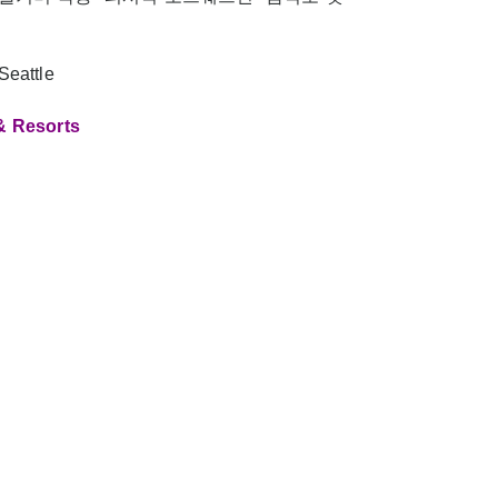
eattle
& Resorts