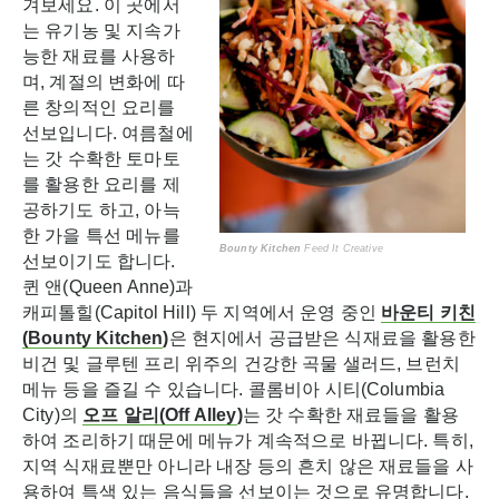
겨보세요. 이 곳에서
는 유기농 및 지속가
능한 재료를 사용하
며, 계절의 변화에 따
른 창의적인 요리를
선보입니다. 여름철에
는 갓 수확한 토마토
를 활용한 요리를 제
공하기도 하고, 아늑
한 가을 특선 메뉴를
Bounty Kitchen
Feed It Creative
선보이기도 합니다.
퀸 앤(Queen Anne)과
캐피톨힐(Capitol Hill) 두 지역에서 운영 중인
바운티
키친
(Bounty Kitchen
)
은 현지에서 공급받은 식재료을 활용한
비건 및 글루텐 프리 위주의 건강한 곡물 샐러드, 브런치
메뉴 등을 즐길 수 있습니다. 콜롬비아 시티(Columbia
City)의
오프
알리
(Off Alley
)
는 갓 수확한 재료들을 활용
하여 조리하기 때문에 메뉴가 계속적으로 바뀝니다. 특히,
지역 식재료뿐만 아니라 내장 등의 흔치 않은 재료들을 사
용하여 특색 있는 음식들을 선보이는 것으로 유명합니다.