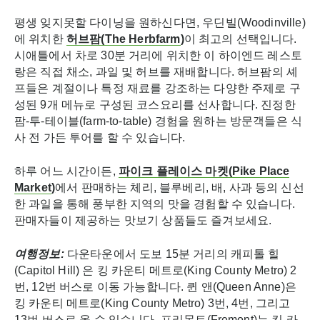
평생 잊지못할 다이닝을 원하신다면, 우딘빌(Woodinville)
에 위치한
허브팜
(The Herbfarm
)
이 최고의 선택입니다.
시애틀에서 차로 30분 거리에 위치한 이 하이엔드 레스토
랑은 직접 채소, 과일 및 허브를 재배합니다. 허브팜의 셰
프들은 계절이나 특정 재료를 강조하는 다양한 주제로 구
성된 9개 메뉴로 구성된 코스요리를 선사합니다. 진정한
팜-투-테이블(farm-to-table) 경험을 원하는 방문객들은 식
사 전 가든 투어를 할 수 있습니다.
하루 어느 시간이든,
파이크
플레이스
마켓
(Pike Place
Market
)
에서 판매하는 체리, 블루베리, 배, 사과 등의 신선
한 과일을 통해 풍부한 지역의 맛을 경험할 수 있습니다.
판매자들이 제공하는 맛보기 상품들도 즐겨보세요.
여행정보
:
다운타운에서 도보 15분 거리의 캐피톨 힐
(Capitol Hill) 은 킹 카운티 메트로(King County Metro) 2
번, 12번 버스로 이동 가능합니다. 퀸 앤(Queen Anne)은
킹 카운티 메트로(King County Metro) 3번, 4번, 그리고
13번 버스로 올 수 있습니다. 프리몬트(Fremont)는 킹 카