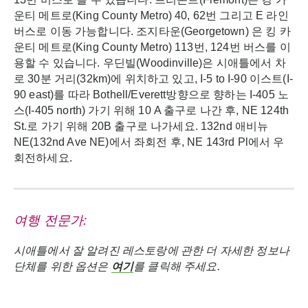
운티 메트로(King County Metro) 40, 62번 그리고 E 라인
버스로 이동 가능합니다. 조지타운(Georgetown) 은 킹 카
운티 메트로(King County Metro) 113번, 124번 버스를 이
용할 수 있습니다. 우딘빌(Woodinville)은 시애틀에서 차
로 30분 거리(32km)에 위치하고 있고, I-5 to I-90 이스트(I-
90 east)를 따라 Bothell/Everett방향으로 향하는 I-405 노
스(I-405 north) 가기 위해 10 A 출구로 나간 후, NE 124th
St.로 가기 위해 20B 출구로 나가세요. 132nd 애비뉴
NE(132nd Ave NE)에서 좌회전 후, NE 143rd Pl에서 우
회전하세요.
여행
전문가
:
시애틀에서
잘
알려진
레스토랑에
관한
더
자세한
정보나
단체를
위한
옵션은
여기
를
클릭해
주세요
.